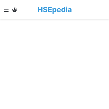
HSEpedia
Menu
Log In