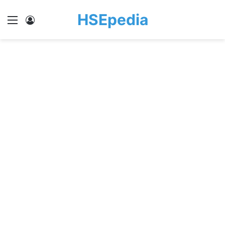
HSEpedia
Menu
Log In