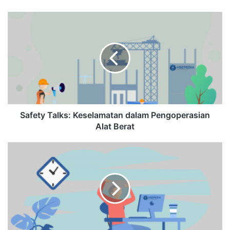
Safety
Talks:
Keselamatan
dalam
Pengoperasian
Alat
Berat
Safety Talks: Keselamatan dalam Pengoperasian
Alat Berat
Tema
Bulan
K3
Nasional
Tahun
2025