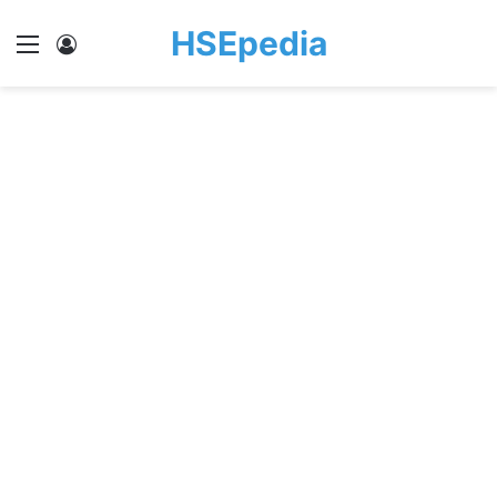
HSEpedia
Menu
Log In