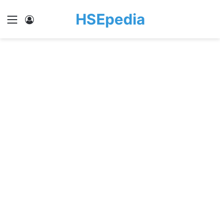
HSEpedia
Menu
Log In