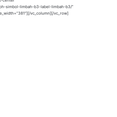
t-center”
toh-simbol-limbah-b3-label-limbah-b3/”
_width=”381″][/vc_column][/vc_row]