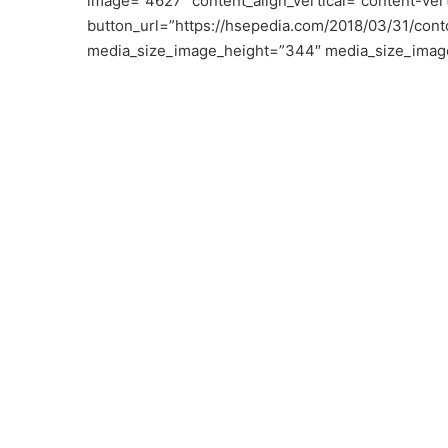
image=”4627″ content_align_vertical=”content-ver
button_url=”https://hsepedia.com/2018/03/31/con
media_size_image_height=”344″ media_size_image