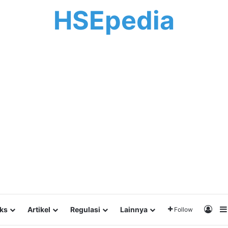
HSEpedia
Log 
lks
Artikel
Regulasi
Lainnya
Follow