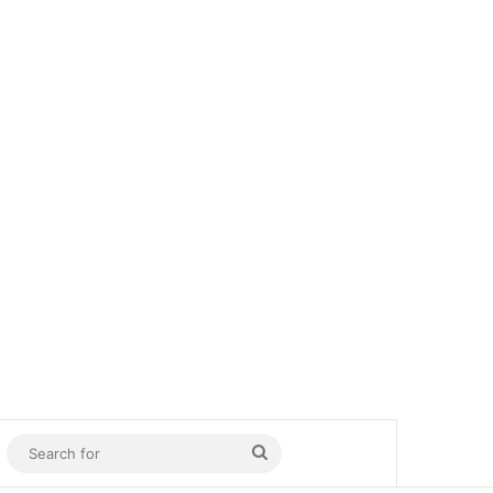
In
Sidebar
Search
for