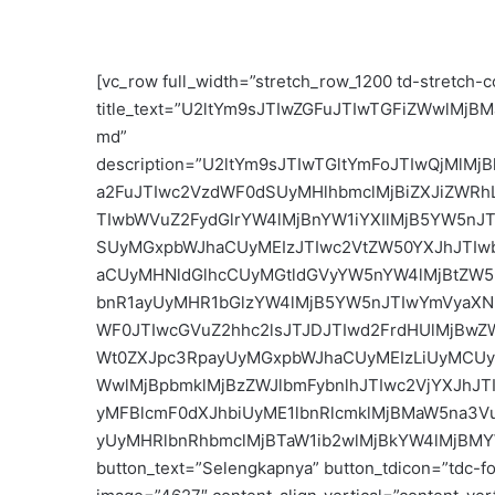
[vc_row full_width=”stretch_row_1200 td-stretch-
title_text=”U2ltYm9sJTIwZGFuJTIwTGFiZWwlMjBMaW
md”
description=”U2ltYm9sJTIwTGltYmFoJTIwQjMl
a2FuJTIwc2VzdWF0dSUyMHlhbmclMjBiZXJiZWR
TIwbWVuZ2FydGlrYW4lMjBnYW1iYXIlMjB5YW5nJT
SUyMGxpbWJhaCUyMEIzJTIwc2VtZW50YXJhJTI
aCUyMHNldGlhcCUyMGtldGVyYW5nYW4lMjBtZW5
bnR1ayUyMHR1bGlzYW4lMjB5YW5nJTIwYmVyaXN
WF0JTIwcGVuZ2hhc2lsJTJDJTIwd2FrdHUlMjBwZ
Wt0ZXJpc3RpayUyMGxpbWJhaCUyMEIzLiUyMCUy
WwlMjBpbmklMjBzZWJlbmFybnlhJTIwc2VjYXJhJ
yMFBlcmF0dXJhbiUyME1lbnRlcmklMjBMaW5na3
yUyMHRlbnRhbmclMjBTaW1ib2wlMjBkYW4lMjBM
button_text=”Selengkapnya” button_tdicon=”tdc-fon