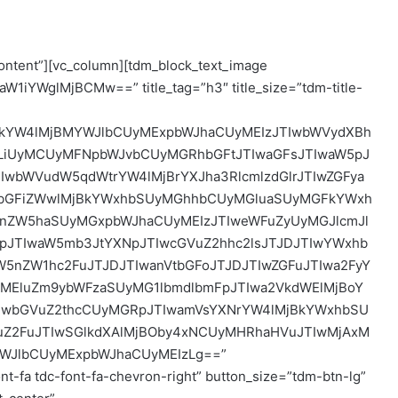
content”][vc_column][tdm_block_text_image
1iYWglMjBCMw==” title_tag=”h3″ title_size=”tdm-title-
MjBkYW4lMjBMYWJlbCUyMExpbWJhaCUyMEIzJTIwbWVydXBh
hLiUyMCUyMFNpbWJvbCUyMGRhbGFtJTIwaGFsJTIwaW5pJ
IwbWVudW5qdWtrYW4lMjBrYXJha3RlcmlzdGlrJTIwZGFya
wbGFiZWwlMjBkYWxhbSUyMGhhbCUyMGluaSUyMGFkYWxh
nZW5haSUyMGxpbWJhaCUyMEIzJTIweWFuZyUyMGJlcmJl
pJTIwaW5mb3JtYXNpJTIwcGVuZ2hhc2lsJTJDJTIwYWxhb
W5nZW1hc2FuJTJDJTIwanVtbGFoJTJDJTIwZGFuJTIwa2FyY
MEluZm9ybWFzaSUyMG1lbmdlbmFpJTIwa2VkdWElMjBoY
TIwbGVuZ2thcCUyMGRpJTIwamVsYXNrYW4lMjBkYWxhbSU
VuZ2FuJTIwSGlkdXAlMjBOby4xNCUyMHRhaHVuJTIwMjAxM
YWJlbCUyMExpbWJhaCUyMEIzLg==”
t-fa tdc-font-fa-chevron-right” button_size=”tdm-btn-lg”