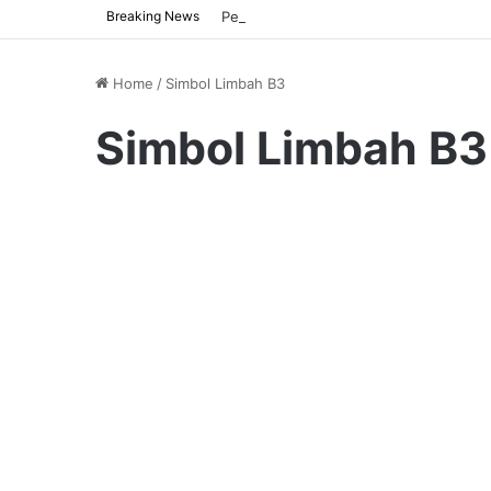
Breaking News
Penyalahgunaan Two-Hand Control pad
Home
/
Simbol Limbah B3
Simbol Limbah B3