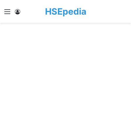
HSEpedia
Menu
Log In