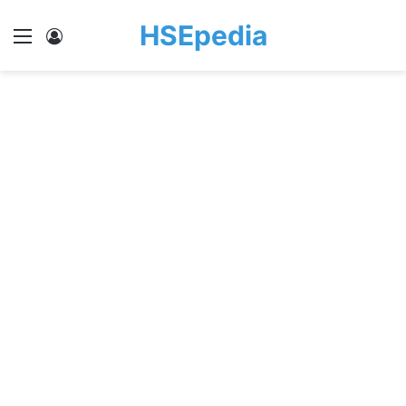
HSEpedia
Menu
Log In