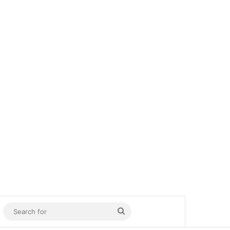
In
Sidebar
Search
for