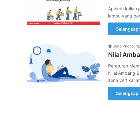
Apakah kalian 
lampu yang bera
Selengkap
Joko Priono, M.
Nilai Amb
Peraturan Men
Nilai Ambang B
zona vertikal a
Selengkap