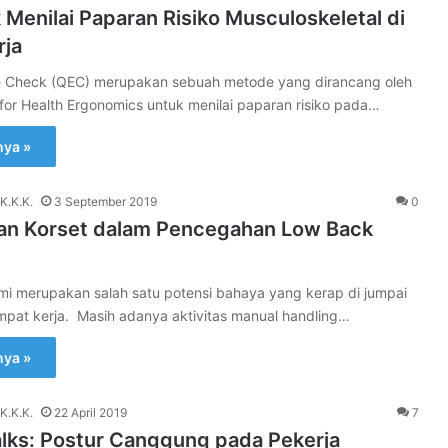
Menilai Paparan Risiko Musculoskeletal di
rja
e Check (QEC) merupakan sebuah metode yang dirancang oleh
for Health Ergonomics untuk menilai paparan risiko pada…
nya »
K.K.K.
3 September 2019
0
n Korset dalam Pencegahan Low Back
i merupakan salah satu potensi bahaya yang kerap di jumpai
mpat kerja. Masih adanya aktivitas manual handling…
nya »
K.K.K.
22 April 2019
7
alks: Postur Canggung pada Pekerja