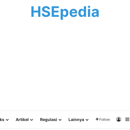
HSEpedia
Log 
lks
Artikel
Regulasi
Lainnya
Follow