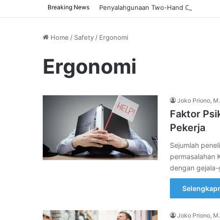
Breaking News
Penyalahgunaan Two-Hand Control pad
Home
/
Safety
/
Ergonomi
Ergonomi
Joko Priono, M.
Faktor Psi
Pekerja
Sejumlah penel
permasalahan Ke
dengan gejala-g
Selengkap
Joko Priono, M.