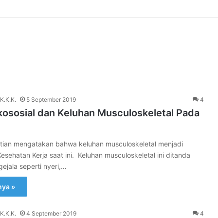
a Mesin sesuai ISO 13851:2019
K.K.K.
5 September 2019
4
kososial dan Keluhan Musculoskeletal Pada
itian mengatakan bahwa keluhan musculoskeletal menjadi
sehatan Kerja saat ini. Keluhan musculoskeletal ini ditanda
ejala seperti nyeri,…
nya »
K.K.K.
4 September 2019
4