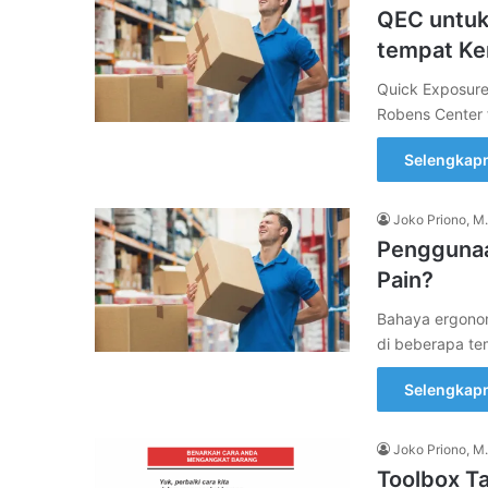
QEC untuk 
tempat Ke
Quick Exposur
Robens Center 
Selengkap
Joko Priono, M.
Penggunaa
Pain?
Bahaya ergonom
di beberapa te
Selengkap
Joko Priono, M.
Toolbox T