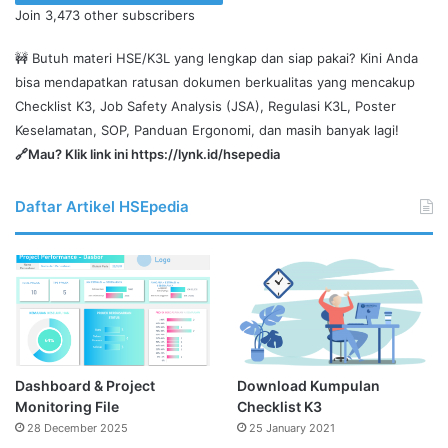
Join 3,473 other subscribers
disini
🚧 Butuh materi HSE/K3L yang lengkap dan siap pakai? Kini Anda
bisa mendapatkan ratusan dokumen berkualitas yang mencakup
Checklist K3, Job Safety Analysis (JSA), Regulasi K3L, Poster
Keselamatan, SOP, Panduan Ergonomi, dan masih banyak lagi!
🔗Mau? Klik link ini
https://lynk.id/hsepedia
Daftar Artikel HSEpedia
Dashboard & Project
Download Kumpulan
Monitoring File
Checklist K3
28 December 2025
25 January 2021