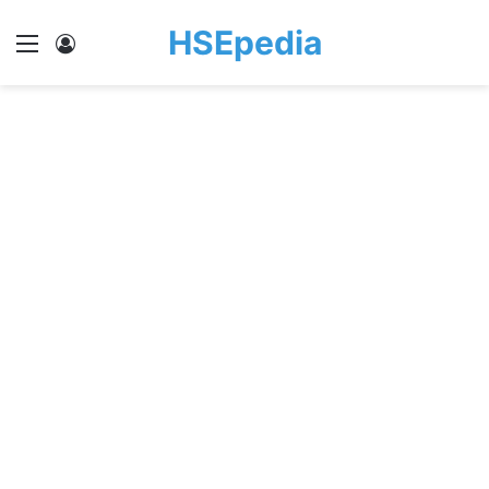
HSEpedia
Menu
Log In