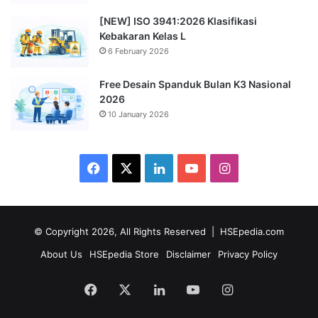
[NEW] ISO 3941:2026 Klasifikasi
Kebakaran Kelas L
6 February 2026
Free Desain Spanduk Bulan K3 Nasional
2026
10 January 2026
Facebook
X
LinkedIn
YouTube
Instagram
© Copyright 2026, All Rights Reserved |
HSEpedia.com
About Us
HSEpedia Store
Disclaimer
Privacy Policy
Facebook
X
LinkedIn
YouTube
Instagram