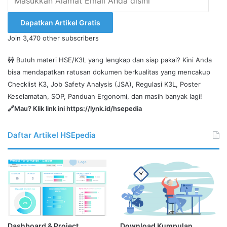
Alamat
Email
Dapatkan Artikel Gratis
Anda
Join 3,470 other subscribers
disini
🚧 Butuh materi HSE/K3L yang lengkap dan siap pakai? Kini Anda
bisa mendapatkan ratusan dokumen berkualitas yang mencakup
Checklist K3, Job Safety Analysis (JSA), Regulasi K3L, Poster
Keselamatan, SOP, Panduan Ergonomi, dan masih banyak lagi!
🔗Mau? Klik link ini
https://lynk.id/hsepedia
Daftar Artikel HSEpedia
Dashboard & Project
Download Kumpulan