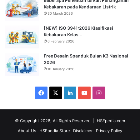
Beberapa Penelitian terkait Penanganan
Kebakaran pada Kendaraan Listrik
30 March 2026
[NEW] ISO 3941:2026 Klasifikasi
Kebakaran Kelas L
6 February 2026
Free Desain Spanduk Bulan K3 Nasional
2026
10 January 2026
Facebook
X
LinkedIn
YouTube
Instagram
© Copyright 2026, All Rights Reserved |
HSEpedia.com
About Us
HSEpedia Store
Disclaimer
Privacy Policy