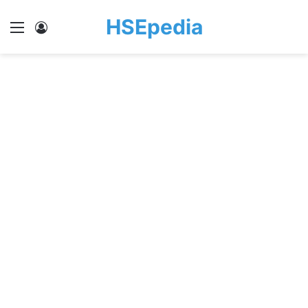
HSEpedia
Menu
Log In