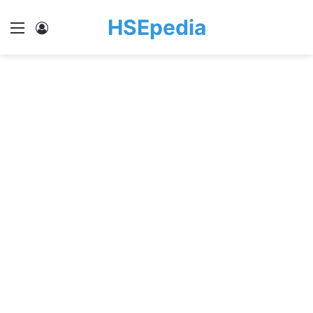
HSEpedia
Menu
Log In