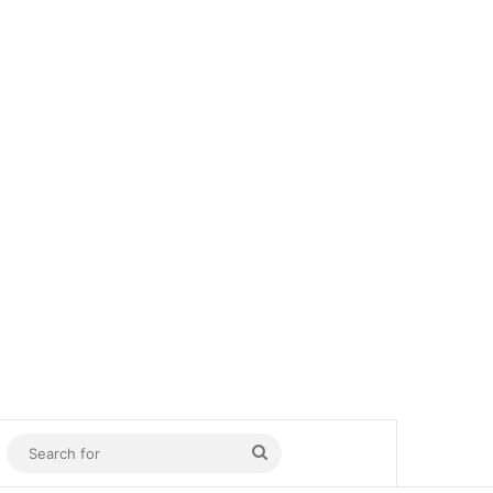
In
Sidebar
Search
for