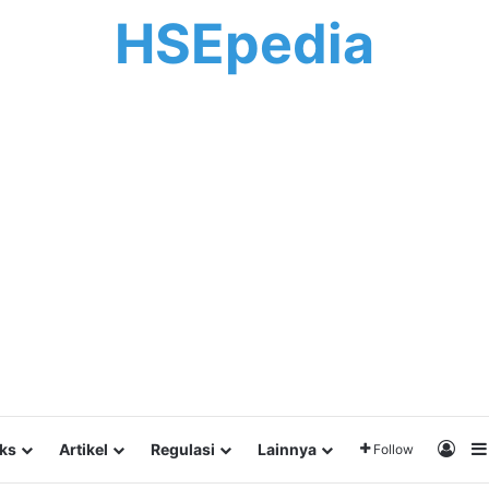
HSEpedia
Log 
lks
Artikel
Regulasi
Lainnya
Follow