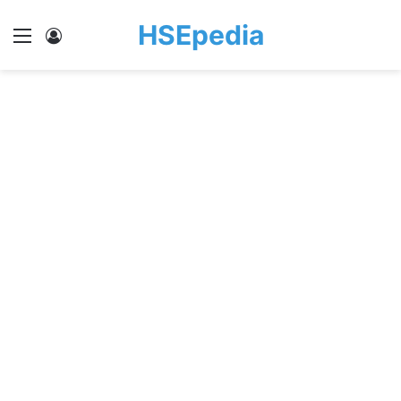
HSEpedia
Menu
Log In