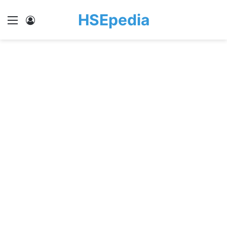
HSEpedia
Menu
Log In