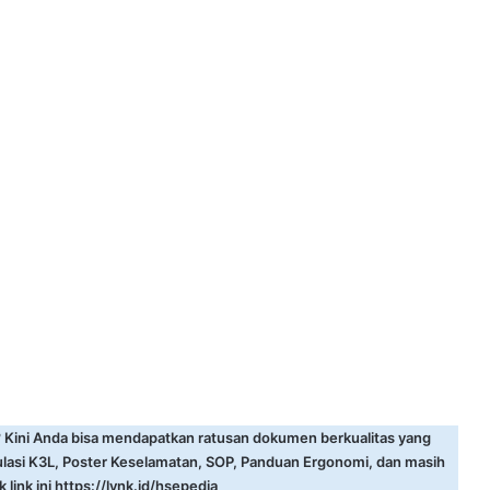
? Kini Anda bisa mendapatkan ratusan dokumen berkualitas yang
ulasi K3L, Poster Keselamatan, SOP, Panduan Ergonomi, dan masih
 link ini
https://lynk.id/hsepedia