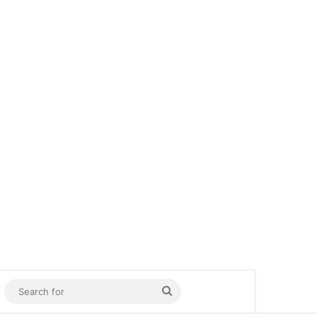
In
Sidebar
Search
for