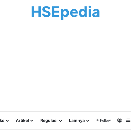
HSEpedia
Log 
lks
Artikel
Regulasi
Lainnya
Follow