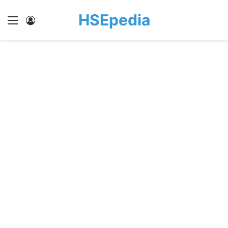
HSEpedia
Menu
Log In