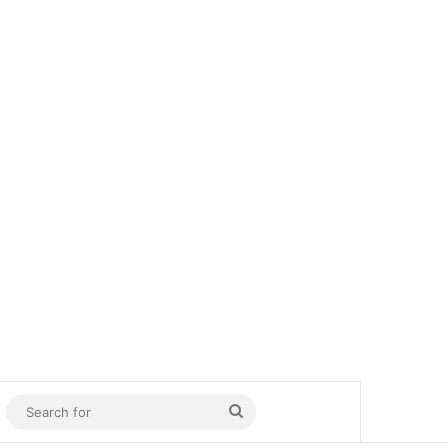
In
Sidebar
Search
for