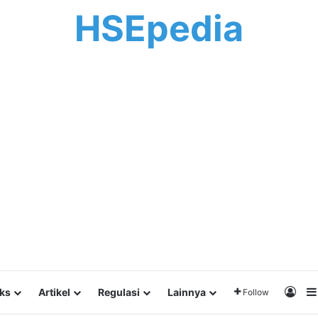
HSEpedia
Log 
lks
Artikel
Regulasi
Lainnya
Follow