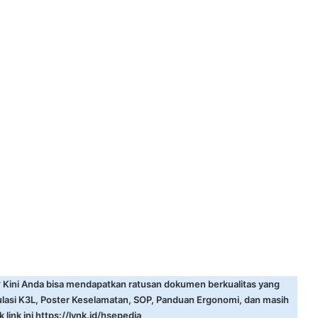
? Kini Anda bisa mendapatkan ratusan dokumen berkualitas yang
ulasi K3L, Poster Keselamatan, SOP, Panduan Ergonomi, dan masih
 link ini
https://lynk.id/hsepedia