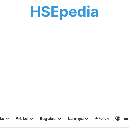
HSEpedia
Log 
lks
Artikel
Regulasi
Lainnya
Follow