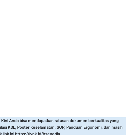
? Kini Anda bisa mendapatkan ratusan dokumen berkualitas yang
ulasi K3L, Poster Keselamatan, SOP, Panduan Ergonomi, dan masih
 link ini
https://lynk.id/hsepedia