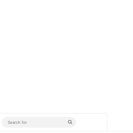
In
Sidebar
Search
for