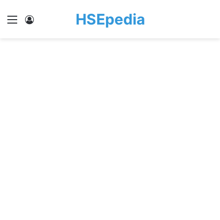
HSEpedia
Menu
Log In