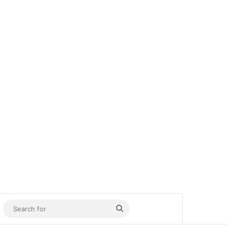
In
Sidebar
Search
for