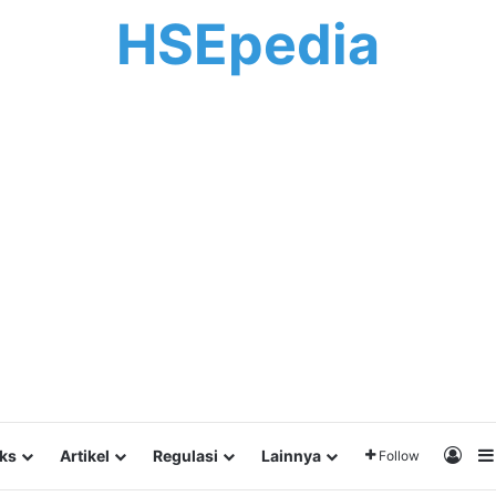
HSEpedia
Log 
lks
Artikel
Regulasi
Lainnya
Follow