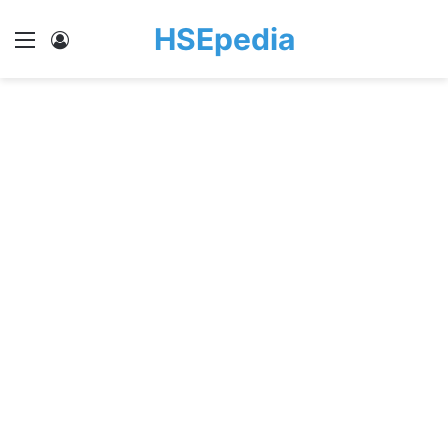
HSEpedia
Menu
Log In