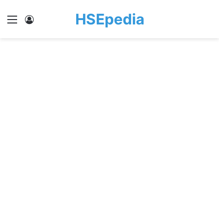
HSEpedia
Menu
Log In