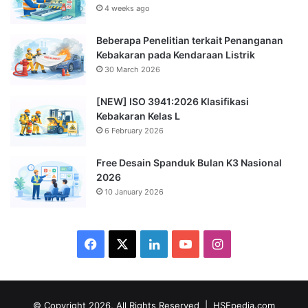
4 weeks ago
Beberapa Penelitian terkait Penanganan
Kebakaran pada Kendaraan Listrik
30 March 2026
[NEW] ISO 3941:2026 Klasifikasi
Kebakaran Kelas L
6 February 2026
Free Desain Spanduk Bulan K3 Nasional
2026
10 January 2026
Facebook
X
LinkedIn
YouTube
Instagram
© Copyright 2026, All Rights Reserved |
HSEpedia.com