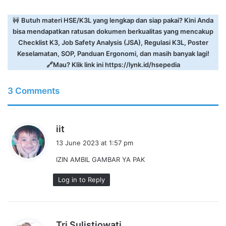
🚧
Butuh materi HSE/K3L yang lengkap dan siap pakai? Kini Anda
bisa mendapatkan ratusan dokumen berkualitas yang mencakup
Checklist K3, Job Safety Analysis (JSA), Regulasi K3L, Poster
Keselamatan, SOP, Panduan Ergonomi, dan masih banyak lagi!
🔗Mau? Klik link ini
https://lynk.id/hsepedia
3 Comments
s
iit
a
13 June 2023 at 1:57 pm
y
IZIN AMBIL GAMBAR YA PAK
s
:
Log in to Reply
s
Tri Sulistiowati