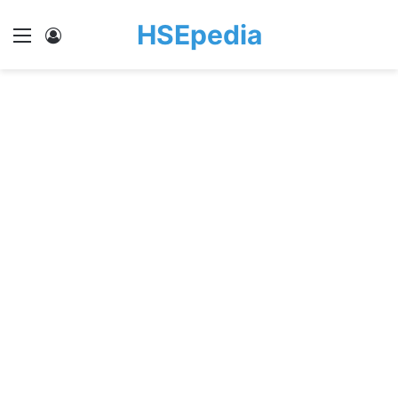
HSEpedia
Menu
Log In