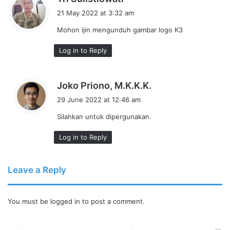
a
21 May 2022 at 3:32 am
y
Mohon ijin mengunduh gambar logo K3
s
:
Log in to Reply
s
Joko Priono, M.K.K.K.
a
29 June 2022 at 12:46 am
y
Silahkan untuk dipergunakan.
s
:
Log in to Reply
Leave a Reply
You must be
logged in
to post a comment.