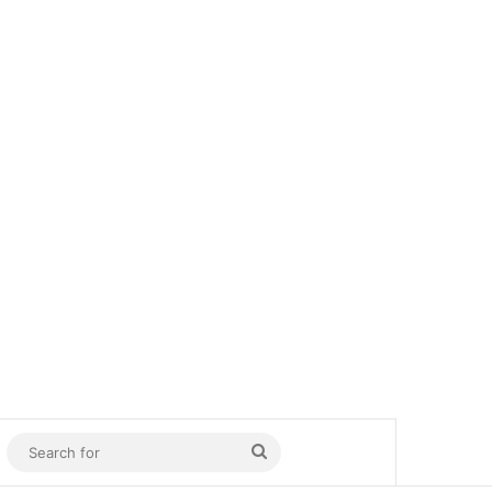
In
Sidebar
Search
for