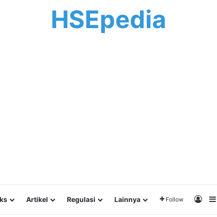
HSEpedia
Log 
lks
Artikel
Regulasi
Lainnya
Follow