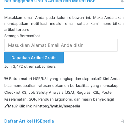
Berlangganan Gratis Artikel dan Materi HSE
Masukkan email Anda pada kolom dibawah ini. Maka Anda akan
mendapatkan notifikasi melalui email setiap kami menerbitkan
artikel terbaru.
Semoga Bermanfaat
Masukkan
Alamat
Email
Dapatkan Artikel Gratis
Anda
Join 3,472 other subscribers
disini
🚧 Butuh materi HSE/K3L yang lengkap dan siap pakai? Kini Anda
bisa mendapatkan ratusan dokumen berkualitas yang mencakup
Checklist K3, Job Safety Analysis (JSA), Regulasi K3L, Poster
Keselamatan, SOP, Panduan Ergonomi, dan masih banyak lagi!
🔗Mau? Klik link ini
https://lynk.id/hsepedia
Daftar Artikel HSEpedia