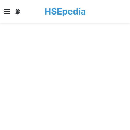
HSEpedia
Menu
Log In