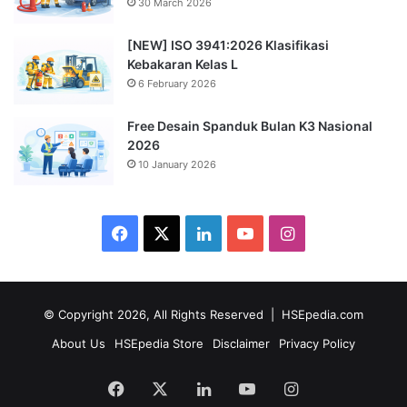
30 March 2026
[NEW] ISO 3941:2026 Klasifikasi
Kebakaran Kelas L
6 February 2026
Free Desain Spanduk Bulan K3 Nasional
2026
10 January 2026
Facebook
X
LinkedIn
YouTube
Instagram
© Copyright 2026, All Rights Reserved |
HSEpedia.com
About Us
HSEpedia Store
Disclaimer
Privacy Policy
Facebook
X
LinkedIn
YouTube
Instagram