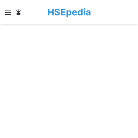
HSEpedia
Menu
Log In