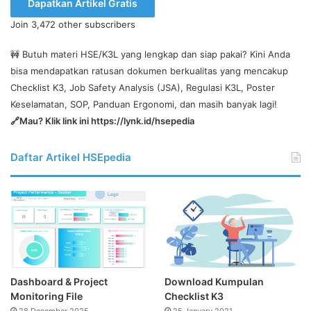
Dapatkan Artikel Gratis
Anda
Join 3,472 other subscribers
disini
🚧 Butuh materi HSE/K3L yang lengkap dan siap pakai? Kini Anda
bisa mendapatkan ratusan dokumen berkualitas yang mencakup
Checklist K3, Job Safety Analysis (JSA), Regulasi K3L, Poster
Keselamatan, SOP, Panduan Ergonomi, dan masih banyak lagi!
🔗Mau? Klik link ini
https://lynk.id/hsepedia
Daftar Artikel HSEpedia
Dashboard & Project
Download Kumpulan
Monitoring File
Checklist K3
28 December 2025
25 January 2021