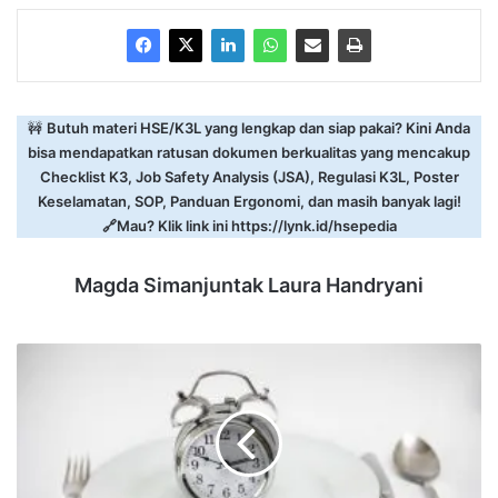
🚧
Butuh materi HSE/K3L yang lengkap dan siap pakai? Kini Anda
bisa mendapatkan ratusan dokumen berkualitas yang mencakup
Checklist K3, Job Safety Analysis (JSA), Regulasi K3L, Poster
Keselamatan, SOP, Panduan Ergonomi, dan masih banyak lagi!
🔗Mau? Klik link ini
https://lynk.id/hsepedia
Magda Simanjuntak Laura Handryani
Mitos-
mitos
tentang
Jam
Makan