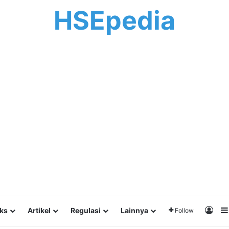
HSEpedia
Log 
lks
Artikel
Regulasi
Lainnya
Follow