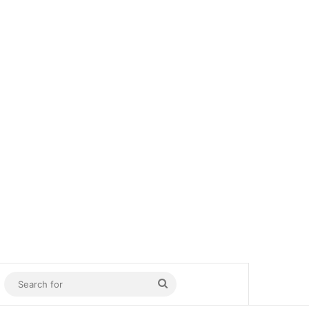
In
Sidebar
Search
for