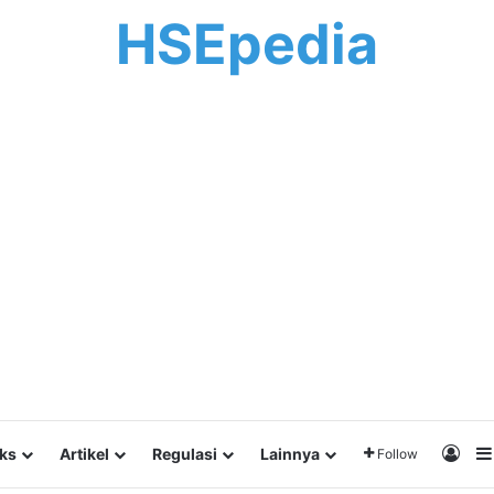
HSEpedia
Log 
lks
Artikel
Regulasi
Lainnya
Follow