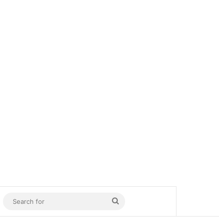
In
Sidebar
Search
for