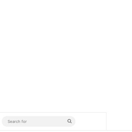
In
Sidebar
Search
for