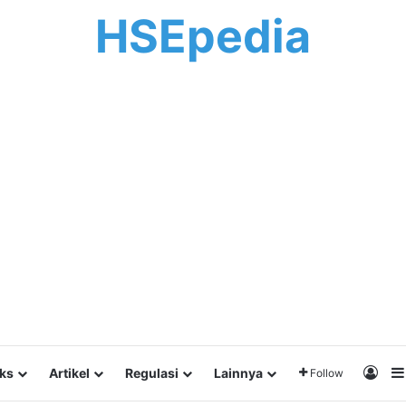
HSEpedia
Log 
lks
Artikel
Regulasi
Lainnya
Follow