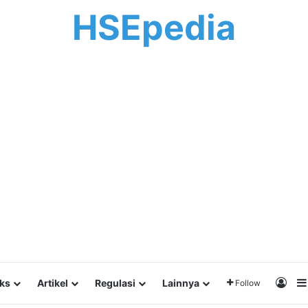
HSEpedia
Log 
lks
Artikel
Regulasi
Lainnya
Follow