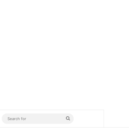
In
Sidebar
Search
for