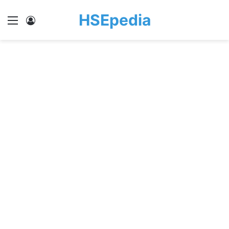
HSEpedia
Menu
Log In