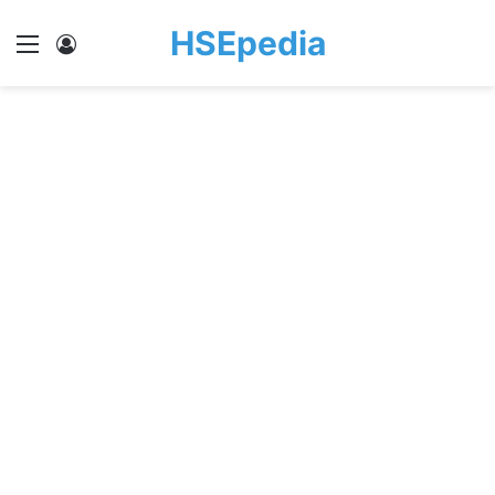
HSEpedia
Menu
Log In