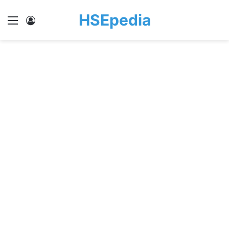
HSEpedia
Menu
Log In