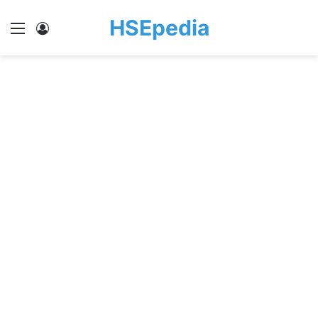
HSEpedia
Menu
Log In