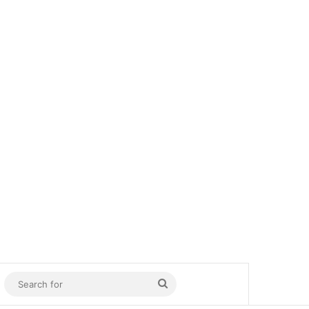
In
Sidebar
Search
for