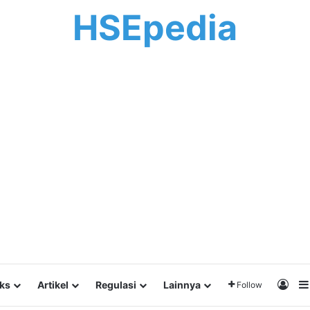
HSEpedia
Log 
lks
Artikel
Regulasi
Lainnya
Follow