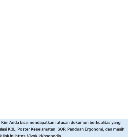
? Kini Anda bisa mendapatkan ratusan dokumen berkualitas yang
ulasi K3L, Poster Keselamatan, SOP, Panduan Ergonomi, dan masih
 link ini
https://lynk.id/hsepedia