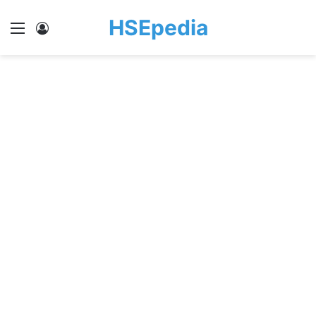
HSEpedia
Menu
Log In