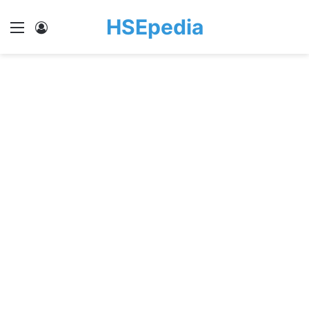
HSEpedia
Menu
Log In