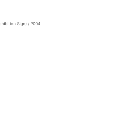
ibition Sign)
/
P004