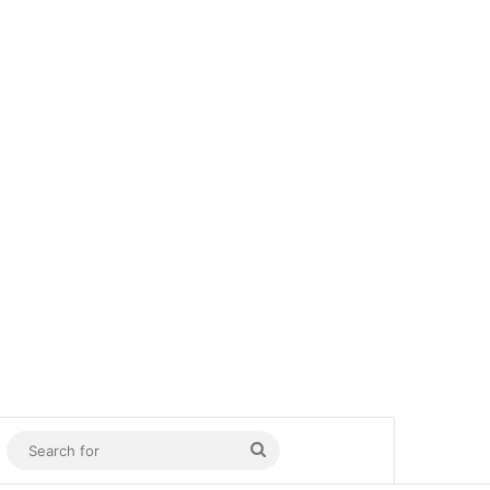
In
Sidebar
Search
for