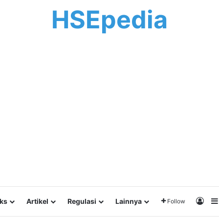
HSEpedia
Log 
lks
Artikel
Regulasi
Lainnya
Follow