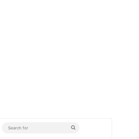
In
Sidebar
Search
for