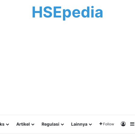
HSEpedia
Log 
lks
Artikel
Regulasi
Lainnya
Follow