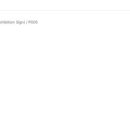
ibition Sign)
/
P005