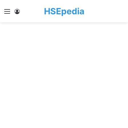
HSEpedia
Menu
Log In