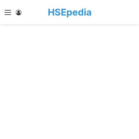
HSEpedia
Menu
Log In