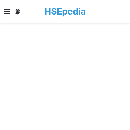
HSEpedia
Menu
Log In