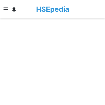
HSEpedia
Menu
Log In