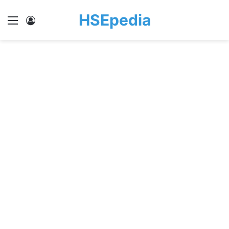
HSEpedia
Menu
Log In