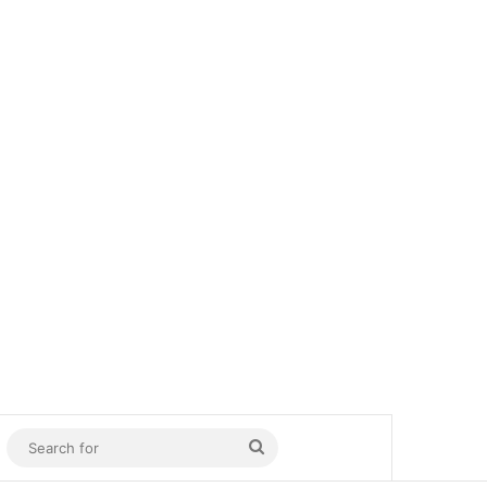
In
Sidebar
Search
for