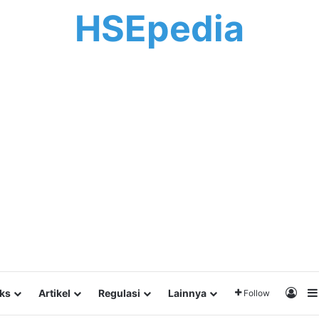
HSEpedia
Log 
lks
Artikel
Regulasi
Lainnya
Follow