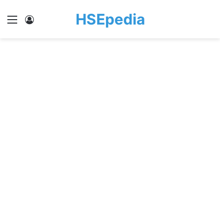
HSEpedia
Menu
Log In