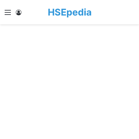
HSEpedia
Menu
Log In