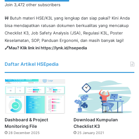
Join 3,472 other subscribers
disini
🚧 Butuh materi HSE/K3L yang lengkap dan siap pakai? Kini Anda
bisa mendapatkan ratusan dokumen berkualitas yang mencakup
Checklist K3, Job Safety Analysis (JSA), Regulasi K3L, Poster
Keselamatan, SOP, Panduan Ergonomi, dan masih banyak lagi!
🔗Mau? Klik link ini
https://lynk.id/hsepedia
Daftar Artikel HSEpedia
Dashboard & Project
Download Kumpulan
Monitoring File
Checklist K3
28 December 2025
25 January 2021