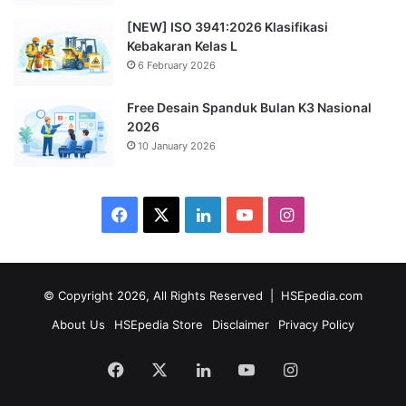
[NEW] ISO 3941:2026 Klasifikasi
Kebakaran Kelas L
6 February 2026
Free Desain Spanduk Bulan K3 Nasional
2026
10 January 2026
Facebook
X
LinkedIn
YouTube
Instagram
© Copyright 2026, All Rights Reserved |
HSEpedia.com
About Us
HSEpedia Store
Disclaimer
Privacy Policy
Facebook
X
LinkedIn
YouTube
Instagram