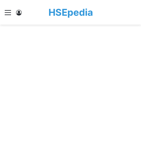
HSEpedia
Menu
Log In