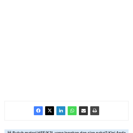
🚧
Butuh materi HSE/K3L yang lengkap dan siap pakai? Kini Anda