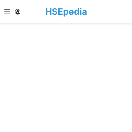
HSEpedia
Menu
Log In