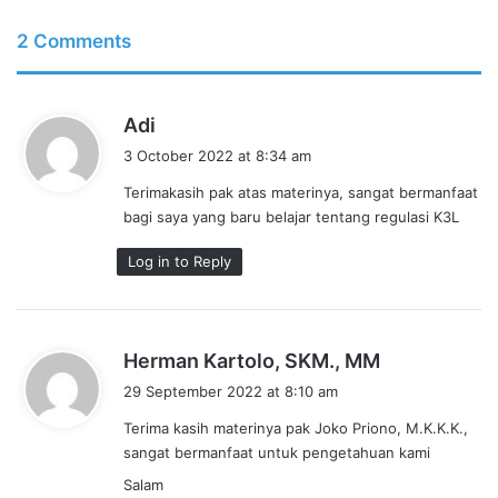
2 Comments
s
Adi
a
3 October 2022 at 8:34 am
y
Terimakasih pak atas materinya, sangat bermanfaat
s
bagi saya yang baru belajar tentang regulasi K3L
:
Log in to Reply
s
Herman Kartolo, SKM., MM
a
29 September 2022 at 8:10 am
y
Terima kasih materinya pak Joko Priono, M.K.K.K.,
s
sangat bermanfaat untuk pengetahuan kami
:
Salam