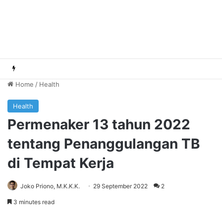
Home
/
Health
Health
Permenaker 13 tahun 2022
tentang Penanggulangan TB
di Tempat Kerja
Joko Priono, M.K.K.K.
29 September 2022
2
3 minutes read