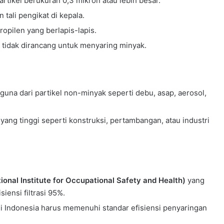
rtikel berukuran 0,3 mikron atau lebih besar.
 tali pengikat di kepala.
opilen yang berlapis-lapis.
 tidak dirancang untuk menyaring minyak.
na dari partikel non-minyak seperti debu, asap, aerosol,
ang tinggi seperti konstruksi, pertambangan, atau industri
onal Institute for Occupational Safety and Health)
yang
iensi filtrasi 95%.
 di Indonesia harus memenuhi standar efisiensi penyaringan