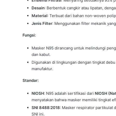
Efisiensi Filtrasi
: Menyaring setidaknya 95% pa
Desain
: Berbentuk cangkir atau lipatan, dengan
Material
: Terbuat dari bahan non-woven polipr
Jenis Filter
: Menggunakan filter mekanik yang
Fungsi:
Masker N95 dirancang untuk melindungi penggu
dan kabut.
Digunakan di lingkungan dengan tingkat debu y
manufaktur.
Standar:
NIOSH
: N95 adalah sertifikasi dari
NIOSH (Nati
menyatakan bahwa masker memiliki tingkat efis
SNI 8488:2018
: Masker respirator partikulat
SNI ini.