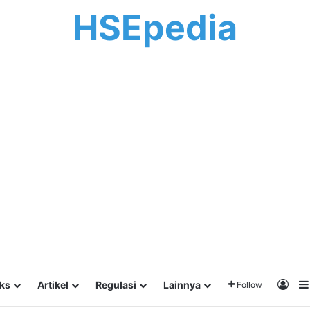
HSEpedia
Log 
lks
Artikel
Regulasi
Lainnya
Follow