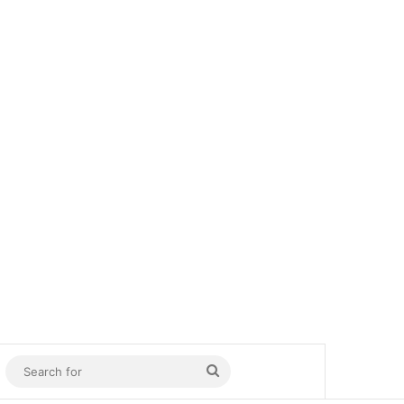
In
Sidebar
Search
for