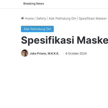
Breaking News
Home
/
Safety
/
Alat Pelindung Diri
/
Spesifikasi Masker 
Alat Pelindung Diri
Spesifikasi Maske
Joko Priono, M.K.K.K.
6 October 2024