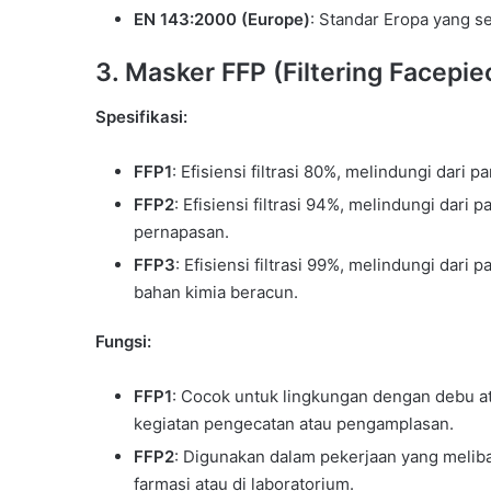
EN 143:2000 (Europe)
: Standar Eropa yang s
3.
Masker FFP (Filtering Facepie
Spesifikasi:
FFP1
: Efisiensi filtrasi 80%, melindungi dari p
FFP2
: Efisiensi filtrasi 94%, melindungi dar
pernapasan.
FFP3
: Efisiensi filtrasi 99%, melindungi dari
bahan kimia beracun.
Fungsi:
FFP1
: Cocok untuk lingkungan dengan debu at
kegiatan pengecatan atau pengamplasan.
FFP2
: Digunakan dalam pekerjaan yang melibat
farmasi atau di laboratorium.